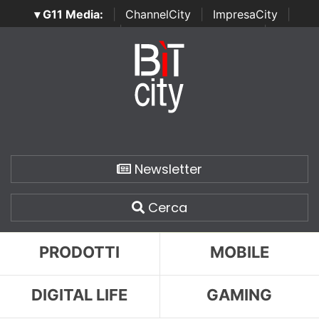
▾ G11 Media:
|
ChannelCity
|
ImpresaCity
|
SecurityOpenLab
|
Italian Channel Awards
|
Italian
Project Awards
|
Italian Security Awards
|
...
Newsletter
Cerca
PRODOTTI
MOBILE
DIGITAL LIFE
GAMING