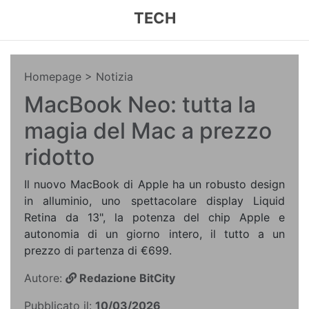
TECH
Homepage
> Notizia
MacBook Neo: tutta la
magia del Mac a prezzo
ridotto
Il nuovo MacBook di Apple ha un robusto design
in alluminio, uno spettacolare display Liquid
Retina da 13", la potenza del chip Apple e
autonomia di un giorno intero, il tutto a un
prezzo di partenza di €699.
Autore:
Redazione BitCity
Pubblicato il:
10/03/2026