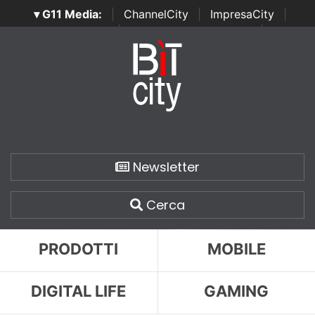
▾ G11 Media:
|
ChannelCity
|
ImpresaCity
|
SecurityOpenLab
|
Italian Channel Awards
|
Italian
Project Awards
|
Italian Security Awards
|
...
Newsletter
Cerca
PRODOTTI
MOBILE
DIGITAL LIFE
GAMING