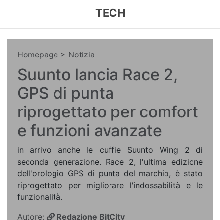
TECH
Homepage
> Notizia
Suunto lancia Race 2,
GPS di punta
riprogettato per comfort
e funzioni avanzate
in arrivo anche le cuffie Suunto Wing 2 di
seconda generazione. Race 2, l'ultima edizione
dell'orologio GPS di punta del marchio, è stato
riprogettato per migliorare l'indossabilità e le
funzionalità.
Autore:
Redazione BitCity