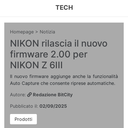
TECH
Homepage
> Notizia
NIKON rilascia il nuovo
firmware 2.00 per
NIKON Z 6III
Il nuovo firmware aggiunge anche la funzionalità
Auto Capture che consente riprese automatiche.
Autore:
Redazione BitCity
Pubblicato il:
02/09/2025
Prodotti