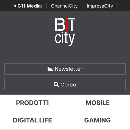
▾ G11 Media:
|
ChannelCity
|
ImpresaCity
|
SecurityOpenLab
|
Italian Channel Awards
|
Italian
Project Awards
|
Italian Security Awards
|
...
Newsletter
Cerca
PRODOTTI
MOBILE
DIGITAL LIFE
GAMING