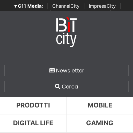
▾ G11 Media:
|
ChannelCity
|
ImpresaCity
|
SecurityOpenLab
|
Italian Channel Awards
|
Italian
Project Awards
|
Italian Security Awards
|
...
Newsletter
Cerca
PRODOTTI
MOBILE
DIGITAL LIFE
GAMING