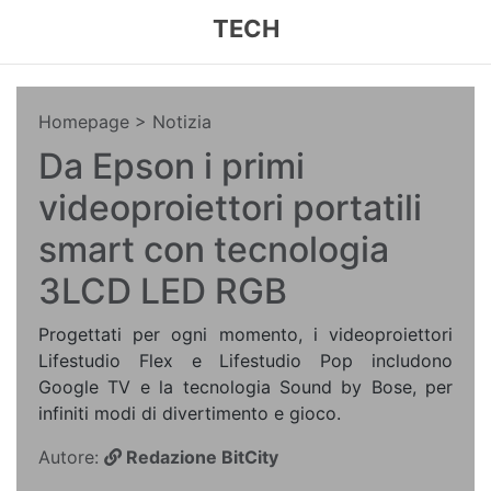
TECH
Homepage
> Notizia
Da Epson i primi
videoproiettori portatili
smart con tecnologia
3LCD LED RGB
Progettati per ogni momento, i videoproiettori
Lifestudio Flex e Lifestudio Pop includono
Google TV e la tecnologia Sound by Bose, per
infiniti modi di divertimento e gioco.
Autore:
Redazione BitCity