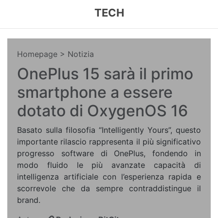
TECH
Homepage
> Notizia
OnePlus 15 sarà il primo
smartphone a essere
dotato di OxygenOS 16
Basato sulla filosofia “Intelligently Yours”, questo
importante rilascio rappresenta il più significativo
progresso software di OnePlus, fondendo in
modo fluido le più avanzate capacità di
intelligenza artificiale con l’esperienza rapida e
scorrevole che da sempre contraddistingue il
brand.