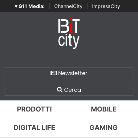
▾ G11 Media:
|
ChannelCity
|
ImpresaCity
|
SecurityOpenLab
|
Italian Channel Awards
|
Italian
Project Awards
|
Italian Security Awards
|
...
Newsletter
Cerca
PRODOTTI
MOBILE
DIGITAL LIFE
GAMING