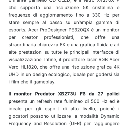
brillante pannello QD-OLED; e il Nitro XV270X P
che supporta una risoluzione 5K cristallina e
frequenze di aggiornamento fino a 330 Hz per
stare sempre al passo su un’ampia gamma di
esports. Acer ProDesigner PE320QX è un monitor
per creator professionisti, che offre una
straordinaria chiarezza 6K e una grafica fluida e ad
alte prestazioni su tutte le principali interfacce di
visualizzazione. Infine, il proiettore laser RGB Acer
Vero HL1820, che offre una risoluzione grafica 4K
UHD in un design ecologico, ideale per godersi sia
i film che il gameplay.
Il monitor Predator XB273U F6 da 27 pollici
p
resenta un refresh rate fulmineo di 500 Hz ed è
ideale per gli esport di alto livello, poiché i
giocatori possono utilizzare la modalità Dynamic
Frequency and Resolution (DFR) per raggiungere