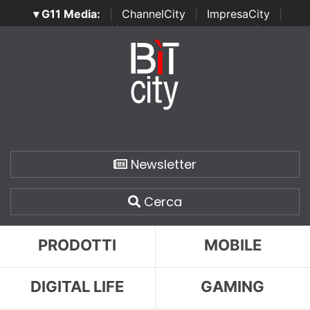
▾ G11 Media:
|
ChannelCity
|
ImpresaCity
|
SecurityOpenLab
|
Italian Channel Awards
|
Italian
Project Awards
|
Italian Security Awards
|
...
Newsletter
Cerca
PRODOTTI
MOBILE
DIGITAL LIFE
GAMING