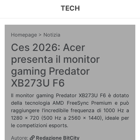
TECH
Homepage
> Notizia
Ces 2026: Acer
presenta il monitor
gaming Predator
XB273U F6
Il monitor gaming Predator XB273U F6 è dotato
della tecnologia AMD FreeSync Premium e può
raggiungere l’incredibile frequenza di 1000 Hz a
1280 x 720 (500 Hz a 2560 x 1440), ideale per
le competizioni esports.
Autore:
Redazione BitCity