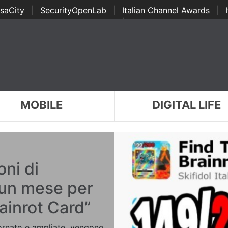
saCity
|
SecurityOpenLab
|
Italian Channel Awards
|
Awards
|
...
MOBILE
DIGITAL LIFE
oni di
 un mese per
rainrot Card”
rnate e ampliate, vengono