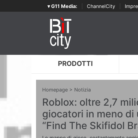
▾ G11 Media:
|
ChannelCity
|
Impre
PRODOTTI
Homepage
> Notizia
Roblox: oltre 2,7 mili
giocatori in meno di
“Find The Skifidol B
Le mappe di gioco, costantemente aggio