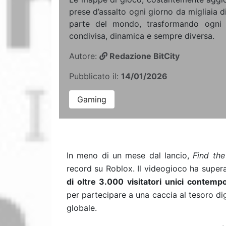
prese d’assalto ogni giorno da migliaia d
parte del mondo, trasformando ogni s
condivisa, dinamica e sempre diversa.
Autore:
Redazione BitCity
Pubblicato il:
14/01/2026
Gaming
In meno di un mese dal lancio,
Find the
record su Roblox. Il videogioco ha supe
di oltre 3.000 visitatori unici contem
per partecipare a una caccia al tesoro d
globale.