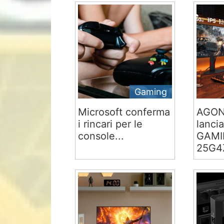
Gaming
Microsoft conferma
AGON
i rincari per le
lancia
console...
GAMI
25G4Z