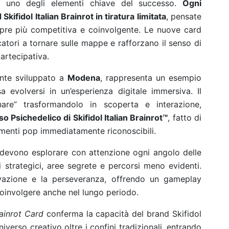
 è uno degli elementi chiave del successo.
Ogni
ifidol Italian Brainrot in tiratura limitata
, pensate
pre più competitiva e coinvolgente. Le nuove card
catori a tornare sulle mappe e rafforzano il senso di
artecipativa.
ente sviluppato a
Modena
, rappresenta un esempio
 evolversi in un’esperienza digitale immersiva. Il
onare” trasformandolo in scoperta e interazione,
o Psichedelico di Skifidol Italian Brainrot™
, fatto di
erimenti pop immediatamente riconoscibili.
i devono esplorare con attenzione ogni angolo delle
strategici, aree segrete e percorsi meno evidenti.
ervazione e la perseveranza, offrendo un gameplay
oinvolgere anche nel lungo periodo.
rainrot Card
conferma la capacità del brand Skifidol
niverso creativo oltre i confini tradizionali, entrando