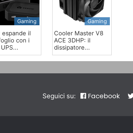
Gaming
Gaming
v espande il
Cooler Master V8
oglio con i
ACE 3DHP: il
 UPS...
dissipatore...
Facebook
Seguici su: