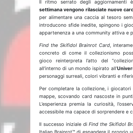
Il ritmo serrato degli aggiornamenti
settimana vengono rilasciate nuove card Sk
per alimentare una caccia al tesoro sem
introducono sfide inedite, spingono i gio
appartenenza a una community attiva e p
Find the Skifidol Brainrot Card
, interam
concreto di come il collezionismo possa
gioco reinterpreta l’atto del “collezi
all’interno di un mondo ispirato all’
Univers
personaggi surreali, colori vibranti e rif
Per completare la collezione, i giocator
mappe, scovando card nascoste in punti 
L’esperienza premia la curiosità, l’oss
accessibile ma capace di sorprendere e c
Il successo iniziale di
Find the Skifidol B
Italian Brainrot™ di espandere il proprio u