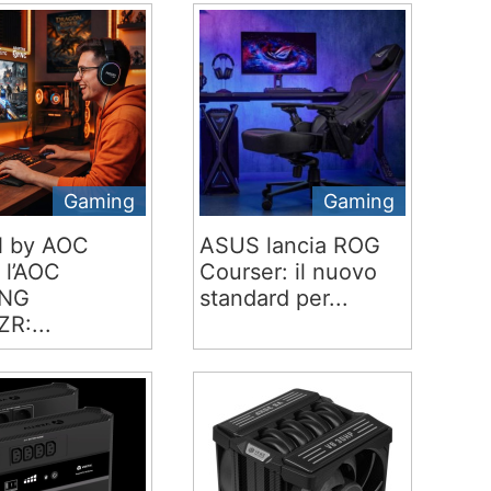
Gaming
Gaming
 by AOC
ASUS lancia ROG
 l’AOC
Courser: il nuovo
NG
standard per...
R:...