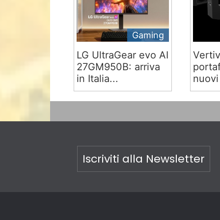
Gaming
LG UltraGear evo AI
Verti
27GM950B: arriva
portaf
in Italia...
nuovi
Iscriviti alla Newsletter