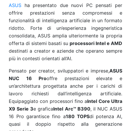
ASUS
ha
presentato due nuovi PC pensati per
offrire prestazioni senza compromessi e
funzionalità di intelligenza artificiale in un formato
ridotto. Forte di un’esperienza ingegneristica
consolidata, ASUS amplia ulteriormente la propria
offerta di sistemi basati su
processori Intel e AMD
destinati a creator e aziende che operano sempre
più in contesti orientati all’AI.
Pensato per creator, sviluppatori e imprese,
ASUS
NUC 16 Pro
offre prestazioni elevate e
un’architettura progettata anche per i carichi di
lavoro richiesti dall’intelligenza artificiale.
Equipaggiato con processori fino a
Intel Core Ultra
X9 Serie 3
e grafica
Intel Arc™ B390
, il NUC ASUS
16 Pro garantisce fino a
180 TOPS
di potenza AI,
quasi il doppio rispetto alla generazione