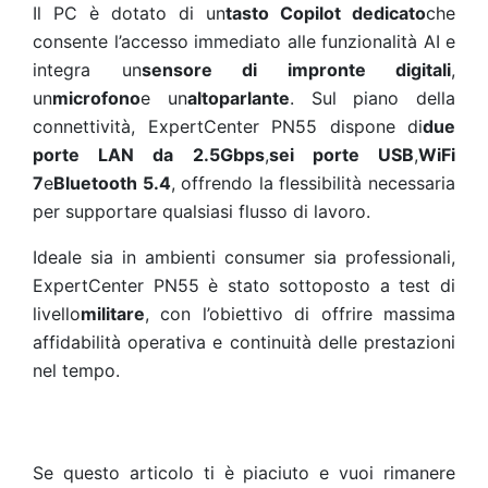
Il PC è dotato di un
tasto Copilot dedicato
che
consente l’accesso immediato alle funzionalità AI e
integra un
sensore di impronte digitali
,
un
microfono
e un
altoparlante
. Sul piano della
connettività, ExpertCenter PN55 dispone di
due
porte LAN da 2.5Gbps
,
sei porte USB
,
WiFi
7
e
Bluetooth 5.4
, offrendo la flessibilità necessaria
per supportare qualsiasi flusso di lavoro.
Ideale sia in ambienti consumer sia professionali,
ExpertCenter PN55 è stato sottoposto a test di
livello
militare
, con l’obiettivo di offrire massima
affidabilità operativa e continuità delle prestazioni
nel tempo.
Se questo articolo ti è piaciuto e vuoi rimanere