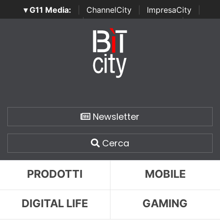
▾ G11 Media:
|
ChannelCity
|
ImpresaCity
|
SecurityOpenLab
|
Italian Channel Awards
|
Italian
Project Awards
|
Italian Security Awards
|
...
Newsletter
Cerca
PRODOTTI
MOBILE
DIGITAL LIFE
GAMING