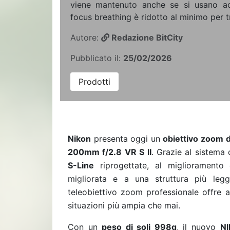
viene mantenuto anche se si usano acce
focus breathing è ridotto al minimo per tr
Autore:
Redazione BitCity
Pubblicato il:
25/02/2026
Prodotti
Nikon
presenta oggi un
obiettivo zoom 
200mm f/2.8 VR S II
. Grazie al sistema 
S-Line
riprogettate, al miglioramento d
migliorata e a una struttura più leg
teleobiettivo zoom professionale offre a
situazioni più ampia che mai.
Con un
peso di soli
998g
, il nuovo
NI