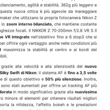
ilanciamento, agilità e stabilità.
362g più leggero e
questa nuova ottica è più agevole da maneggiare
eomaker che utilizzano la propria fotocamera Nikon Z
o lo
zoom interno bilanciato
, che mantiene costante
unghezze focali.
Il NIKKOR Z 70-200mm f/2.8 VR S II
one VR integrato
nell'obiettivo fino a 6 stop3 che si
er offrire ogni vantaggio anche nelle condizioni più
R
massimizza la stabilità al centro e ai bordi del
ili.
grazie alla velocità e alla silenziosità del
nuovo
Silky Swift di Nikon
: il sistema AF è
fino a 3,5 volte
ne di questo obiettivo e
50% più silenzioso
. Inoltre,
le sono stati aumentati per offrire un tracking AF più
liorata
in modo significativo grazie alla
nuovissima
o minore di elementi per ottenere risultati migliori
rta la nitidezza, l'effetto bokeh e le prestazioni