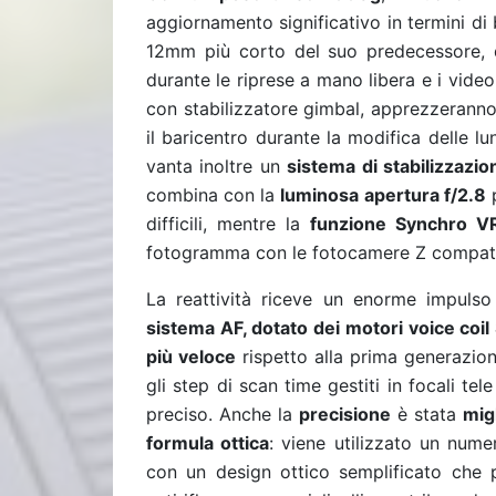
aggiornamento significativo in termini di b
12mm più corto del suo predecessore, 
durante le riprese a mano libera e i vid
con stabilizzatore gimbal, apprezzerann
il baricentro durante la modifica delle l
vanta inoltre un
sistema di stabilizzazi
combina con la
luminosa apertura f/2.8
p
difficili, mentre la
funzione
Synchro V
fotogramma con le fotocamere Z compatib
La reattività riceve un enorme impulso 
sistema AF, dotato dei motori voice coil 
più veloce
rispetto alla prima generazio
gli step di scan time gestiti in focali te
preciso. Anche la
precisione
è stata
mig
formula ottica
: viene utilizzato un numer
con un design ottico semplificato che po