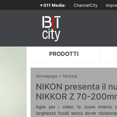
▾ G11 Media:
|
ChannelCity
|
Impre
PRODOTTI
Homepage
> Notizia
NIKON presenta il nu
NIKKOR Z 70-200mm 
Agile per i video: lo zoom interno c
lunghezze focali senza dover ribilanciar