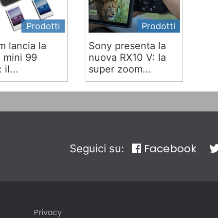
Prodotti
Prodotti
lm lancia la
Sony presenta la
x mini 99
nuova RX10 V: la
 il...
super zoom...
Facebook
Seguici su:
Privacy