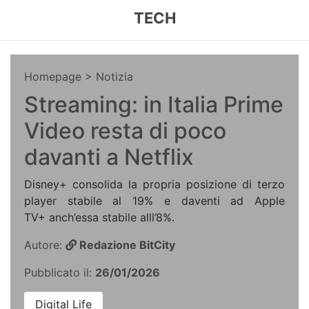
TECH
Homepage
> Notizia
Streaming: in Italia Prime
Video resta di poco
davanti a Netflix
Disney+ consolida la propria posizione di terzo
player stabile al 19% e daventi ad Apple
TV+ anch’essa stabile alll’8%.
Autore:
Redazione BitCity
Pubblicato il:
26/01/2026
Digital Life