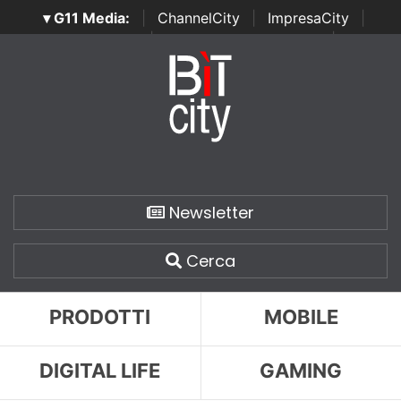
▾ G11 Media:
|
ChannelCity
|
ImpresaCity
|
SecurityOpenLab
|
Italian Channel Awards
|
Italian
Project Awards
|
Italian Security Awards
|
...
Newsletter
Cerca
PRODOTTI
MOBILE
DIGITAL LIFE
GAMING