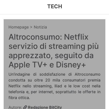
TECH
Homepage
> Notizia
Altroconsumo: Netflix
servizio di streaming più
apprezzato, seguito da
Apple TV+ e Disney+
Un’indagine di soddisfazione di Altroconsumo
condotta su oltre 20 mila consumatori premia
Netflix nello streaming, Iliad e le low cost nella
telefonia e, per internet, soprattutto le offerte in
fibra ottica.
Autore:
Redazione BitCity