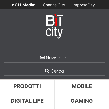
▾ G11 Media:
|
ChannelCity
|
ImpresaCity
|
SecurityOpenLab
|
Italian Channel Awards
|
Italian
Project Awards
|
Italian Security Awards
|
...
Newsletter
Cerca
PRODOTTI
MOBILE
DIGITAL LIFE
GAMING