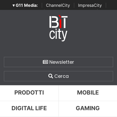
▾ G11 Media:
|
ChannelCity
|
ImpresaCity
|
SecurityOpenLab
|
Italian Channel Awards
|
Italian
Project Awards
|
Italian Security Awards
|
...
Newsletter
Cerca
PRODOTTI
MOBILE
DIGITAL LIFE
GAMING