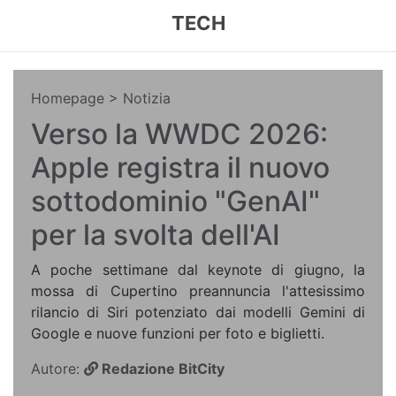
TECH
Homepage
> Notizia
Verso la WWDC 2026:
Apple registra il nuovo
sottodominio "GenAI"
per la svolta dell'AI
A poche settimane dal keynote di giugno, la
mossa di Cupertino preannuncia l'attesissimo
rilancio di Siri potenziato dai modelli Gemini di
Google e nuove funzioni per foto e biglietti.
Autore:
Redazione BitCity