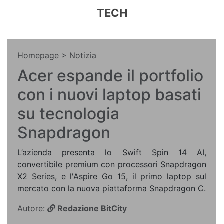
TECH
Homepage
> Notizia
Acer espande il portfolio
con i nuovi laptop basati
su tecnologia
Snapdragon
L’azienda presenta lo Swift Spin 14 AI,
convertibile premium con processori Snapdragon
X2 Series, e l'Aspire Go 15, il primo laptop sul
mercato con la nuova piattaforma Snapdragon C.
Autore:
Redazione BitCity