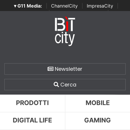
▾ G11 Media:
|
ChannelCity
|
ImpresaCity
|
SecurityOpenLab
|
Italian Channel Awards
|
Italian
Project Awards
|
Italian Security Awards
|
...
Newsletter
Cerca
PRODOTTI
MOBILE
DIGITAL LIFE
GAMING