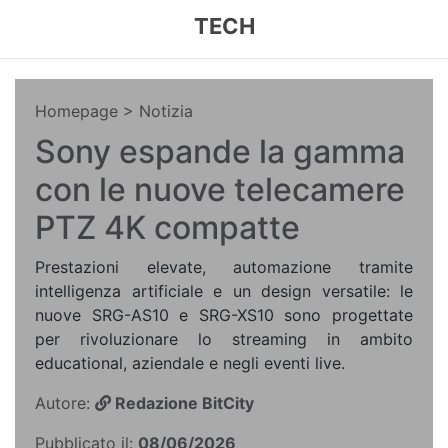
TECH
Homepage
> Notizia
Sony espande la gamma
con le nuove telecamere
PTZ 4K compatte
Prestazioni elevate, automazione tramite
intelligenza artificiale e un design versatile: le
nuove SRG-AS10 e SRG-XS10 sono progettate
per rivoluzionare lo streaming in ambito
educational, aziendale e negli eventi live.
Autore:
Redazione BitCity
Pubblicato il:
08/06/2026