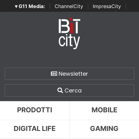
▾ G11 Media:
|
ChannelCity
|
ImpresaCity
|
SecurityOpenLab
|
Italian Channel Awards
|
Italian
Project Awards
|
Italian Security Awards
|
...
Newsletter
Cerca
PRODOTTI
MOBILE
DIGITAL LIFE
GAMING