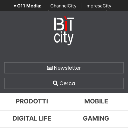
▾ G11 Media:
|
ChannelCity
|
ImpresaCity
|
SecurityOpenLab
|
Italian Channel Awards
|
Italian
Project Awards
|
Italian Security Awards
|
...
Newsletter
Cerca
PRODOTTI
MOBILE
DIGITAL LIFE
GAMING