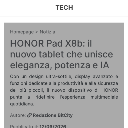
TECH
Homepage
> Notizia
HONOR Pad X8b: il
nuovo tablet che unisce
eleganza, potenza e IA
Con un design ultra-sottile, display avanzato e
funzioni dedicate alla produttività e alla sicurezza
dei più piccoli, il nuovo dispositivo di HONOR
punta a ridefinire l'esperienza multimediale
quotidiana.
Autore:
Redazione BitCity
Pubblicato il:
12/06/2026