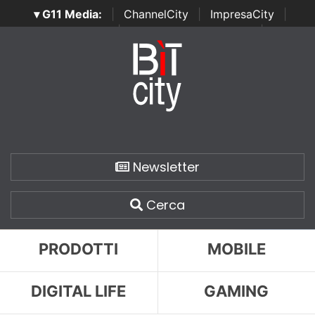
▾ G11 Media:
|
ChannelCity
|
ImpresaCity
|
SecurityOpenLab
|
Italian Channel Awards
|
Italian
Project Awards
|
Italian Security Awards
|
...
Newsletter
Cerca
PRODOTTI
MOBILE
DIGITAL LIFE
GAMING