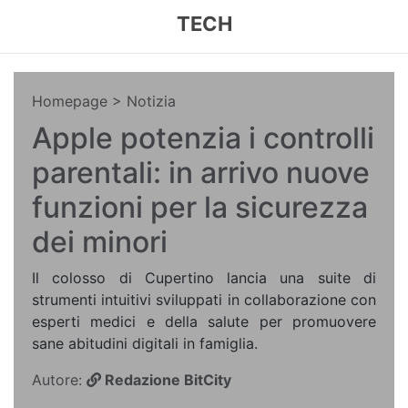
TECH
Homepage
> Notizia
Apple potenzia i controlli
parentali: in arrivo nuove
funzioni per la sicurezza
dei minori
Il colosso di Cupertino lancia una suite di
strumenti intuitivi sviluppati in collaborazione con
esperti medici e della salute per promuovere
sane abitudini digitali in famiglia.
Autore:
Redazione BitCity