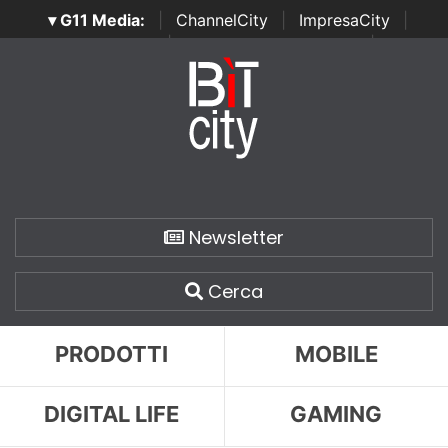
▾ G11 Media:
|
ChannelCity
|
ImpresaCity
|
SecurityOpenLab
|
Italian Channel Awards
|
Italian
Project Awards
|
Italian Security Awards
|
...
Newsletter
Cerca
PRODOTTI
MOBILE
DIGITAL LIFE
GAMING