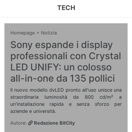
TECH
Homepage
> Notizia
Sony espande i display
professionali con Crystal
LED UNIFY: un colosso
all-in-one da 135 pollici
Il nuovo modello dvLED pronto all'uso unisce una
straordinaria luminosità da 800 cd/m² a
un'installazione rapida e senza sforzo per
aziende e università.
Autore:
Redazione BitCity