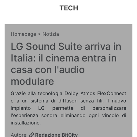
TECH
Homepage
> Notizia
LG Sound Suite arriva in
Italia: il cinema entra in
casa con l'audio
modulare
Grazie alla tecnologia Dolby Atmos FlexConnect
e a un sistema di diffusori senza fili, il nuovo
impianto LG permette di personalizzare
l'esperienza sonora eliminando ogni vincolo di
installazione.
Autore:
Redazione BitCity