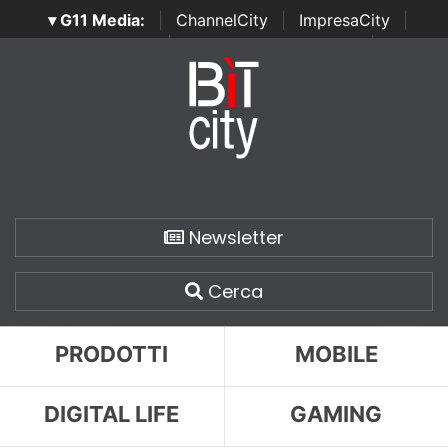
▾ G11 Media:
|
ChannelCity
|
ImpresaCity
|
SecurityOpenLab
|
Italian Channel Awards
|
Italian
Project Awards
|
Italian Security Awards
|
...
Newsletter
Cerca
PRODOTTI
MOBILE
DIGITAL LIFE
GAMING