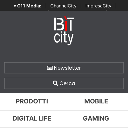
▾ G11 Media:
|
ChannelCity
|
ImpresaCity
|
SecurityOpenLab
|
Italian Channel Awards
|
Italian
Project Awards
|
Italian Security Awards
|
...
Newsletter
Cerca
PRODOTTI
MOBILE
DIGITAL LIFE
GAMING