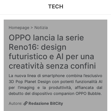
TECH
Homepage
> Notizia
OPPO lancia la serie
Reno16: design
futuristico e AI per una
creatività senza confini
La nuova linea di smartphone combina l’esclusivo
3D Pop Planet Design con potenti funzionalità AI
per l’imaging e la produttività, affiancata dal
debutto del dispositivo companion OPPO Bubble.
Autore:
Redazione BitCity