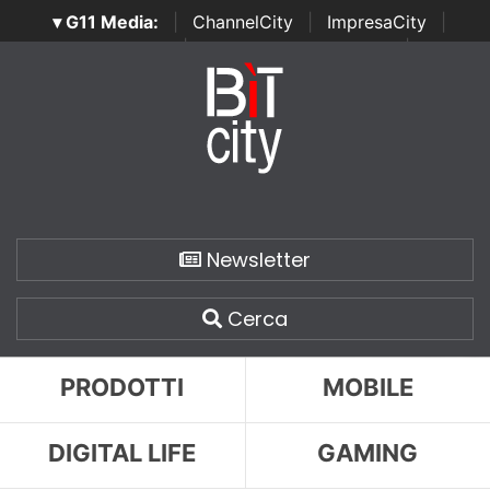
▾ G11 Media:
|
ChannelCity
|
ImpresaCity
|
SecurityOpenLab
|
Italian Channel Awards
|
Italian
Project Awards
|
Italian Security Awards
|
...
Newsletter
Cerca
PRODOTTI
MOBILE
DIGITAL LIFE
GAMING