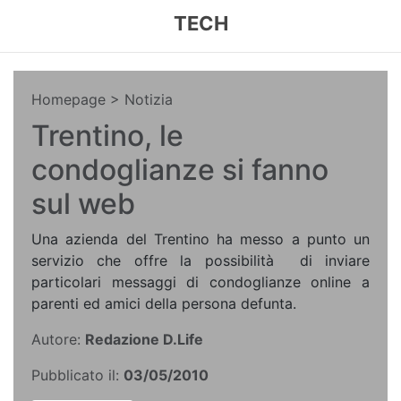
TECH
Homepage
> Notizia
Trentino, le
condoglianze si fanno
sul web
Una azienda del Trentino ha messo a punto un
servizio che offre la possibilità di inviare
particolari messaggi di condoglianze online a
parenti ed amici della persona defunta.
Autore:
Redazione D.Life
Pubblicato il:
03/05/2010