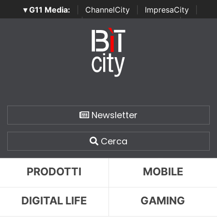
▾ G11 Media:
|
ChannelCity
|
ImpresaCity
|
SecurityOpenLab
|
Italian Channel Awards
|
Italian
Project Awards
|
Italian Security Awards
|
...
Newsletter
Cerca
PRODOTTI
MOBILE
DIGITAL LIFE
GAMING