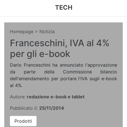
TECH
Homepage
> Notizia
Franceschini, IVA al 4%
per gli e-book
Dario Franceschini ha annunciato l'approvazione
da parte della Commissione bilancio
dell'emendamento per portare l'IVA sugli e-book
al 4%.
Autore:
redazione e-book e tablet
Pubblicato il:
25/11/2014
Prodotti