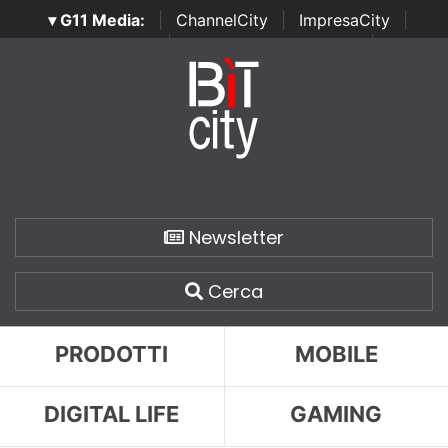
▾ G11 Media:
|
ChannelCity
|
ImpresaCity
|
SecurityOpenLab
|
Italian Channel Awards
|
Italian
Project Awards
|
Italian Security Awards
|
...
Newsletter
Cerca
PRODOTTI
MOBILE
DIGITAL LIFE
GAMING