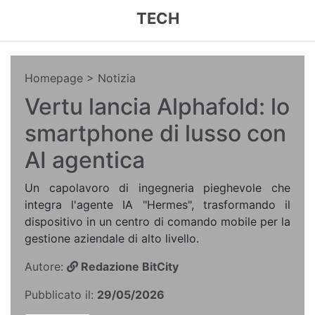
TECH
Homepage
> Notizia
Vertu lancia Alphafold: lo
smartphone di lusso con
AI agentica
Un capolavoro di ingegneria pieghevole che
integra l'agente IA "Hermes", trasformando il
dispositivo in un centro di comando mobile per la
gestione aziendale di alto livello.
Autore:
Redazione BitCity
Pubblicato il:
29/05/2026