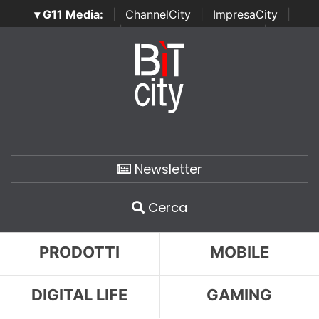
▾ G11 Media:
|
ChannelCity
|
ImpresaCity
|
SecurityOpenLab
|
Italian Channel Awards
|
Italian
Project Awards
|
Italian Security Awards
|
...
Newsletter
Cerca
PRODOTTI
MOBILE
DIGITAL LIFE
GAMING