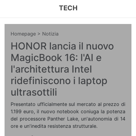
TECH
Homepage
> Notizia
HONOR lancia il nuovo
MagicBook 16: l'AI e
l'architettura Intel
ridefiniscono i laptop
ultrasottili
Presentato ufficialmente sul mercato al prezzo di
1.199 euro, il nuovo notebook coniuga la potenza
del processore Panther Lake, un'autonomia di 14
ore e un'inedita resistenza strutturale.