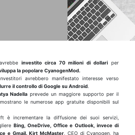
vrebbe
investito circa 70 milioni di dollari
per
viluppa la popolare CyanogenMod.
 investitori avrebbero manifestato interesse verso
durre il controllo di Google su Android
.
atya Nadella
prevede un maggiore supporto per il
mostrano le numerose app gratuite disponibili sul
ft è incrementare la diffusione dei suoi servizi,
gliere
Bing, OneDrive, Office e Outlook, invece di
ice e Gmail. Kirt McMaster
, CEO di Cyanogen, ha