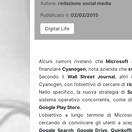
Autore:
redazione social media
Pubblicato il:
02/02/2015
Digital Life
Alcuni rumors rivelano che
Microsoft
a
finanziare
Cyanogen
, nota azienda che
s
Secondo il
Wall Street Journal
, altri
Cyanogen, con l’obiettivo di cercare di
ri
Nello specifico, la nuova strategia di
S
sistema operativo concorrente, come di
Google Play Store
.
L’obiettivo a lungo termine di Microso
cercando di convincere gli utenti a sce
Google Search, Google Drive, Quickoff