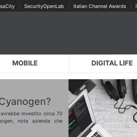
saCity
|
SecurityOpenLab
|
Italian Channel Awards
|
Awards
|
...
MOBILE
DIGITAL LIFE
n Cyanogen?
 avrebbe investito circa 70
anogen, nota azienda che