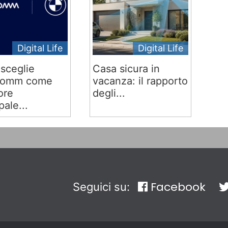
Digital Life
Digital Life
sceglie
Casa sicura in
comm come
vacanza: il rapporto
ore
degli...
pale...
Facebook
Seguici su: