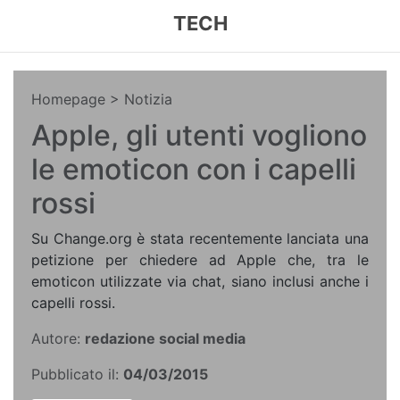
TECH
Homepage
> Notizia
Apple, gli utenti vogliono
le emoticon con i capelli
rossi
Su Change.org è stata recentemente lanciata una
petizione per chiedere ad Apple che, tra le
emoticon utilizzate via chat, siano inclusi anche i
capelli rossi.
Autore:
redazione social media
Pubblicato il:
04/03/2015