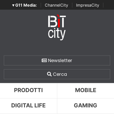
▾ G11 Media:
|
ChannelCity
|
ImpresaCity
|
SecurityOpenLab
|
Italian Channel Awards
|
Italian
Project Awards
|
Italian Security Awards
|
...
Newsletter
Cerca
PRODOTTI
MOBILE
DIGITAL LIFE
GAMING