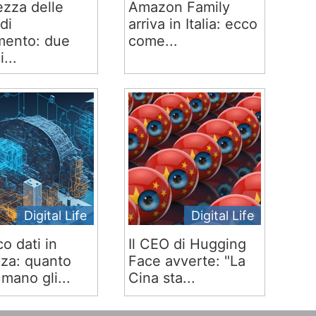
ezza delle
Amazon Family
di
arriva in Italia: ecco
ento: due
come...
i...
Digital Life
Digital Life
co dati in
Il CEO di Hugging
za: quanto
Face avverte: "La
mano gli...
Cina sta...