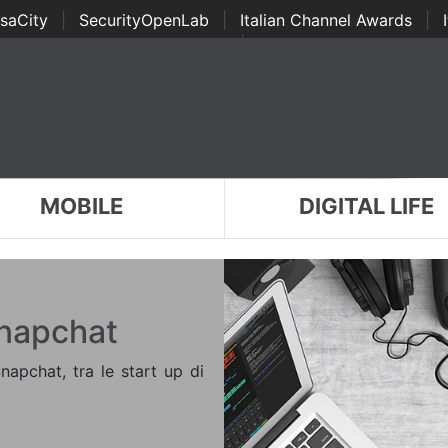
saCity
|
SecurityOpenLab
|
Italian Channel Awards
|
Awards
|
...
MOBILE
DIGITAL LIFE
Snapchat
napchat, tra le start up di