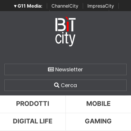
▾ G11 Media:
|
ChannelCity
|
ImpresaCity
|
SecurityOpenLab
|
Italian Channel Awards
|
Italian
Project Awards
|
Italian Security Awards
|
...
Newsletter
Cerca
PRODOTTI
MOBILE
DIGITAL LIFE
GAMING