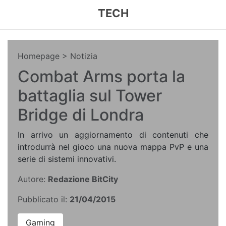
TECH
Homepage
> Notizia
Combat Arms porta la
battaglia sul Tower
Bridge di Londra
In arrivo un aggiornamento di contenuti che
introdurrà nel gioco una nuova mappa PvP e una
serie di sistemi innovativi.
Autore:
Redazione BitCity
Pubblicato il:
21/04/2015
Gaming