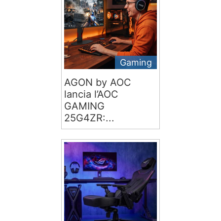
Gaming
AGON by AOC
lancia l’AOC
GAMING
25G4ZR:...