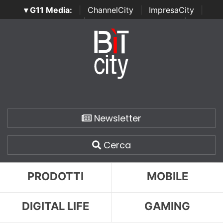
▾ G11 Media:
|
ChannelCity
|
ImpresaCity
|
SecurityOpenLab
|
Italian Channel Awards
|
Italian
Project Awards
|
Italian Security Awards
|
...
Newsletter
Cerca
PRODOTTI
MOBILE
DIGITAL LIFE
GAMING