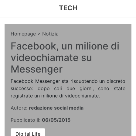
TECH
Homepage
> Notizia
Facebook, un milione di
videochiamate su
Messenger
Facebook Messenger sta riscuotendo un discreto
successo: dopo soli due giorni, sono state
registrate un milione di videochiamate.
Autore:
redazione social media
Pubblicato il:
06/05/2015
Digital Life