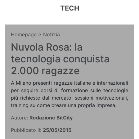
TECH
Homepage
> Notizia
Nuvola Rosa: la
tecnologia conquista
2.000 ragazze
A Milano presenti ragazze italiane e internazionali
per seguire corsi di formazione sulle tecnologie
più richieste dal mercato, sessioni motivazionali,
training su come creare una propria impresa.
Autore:
Redazione BitCity
Pubblicato il:
25/05/2015