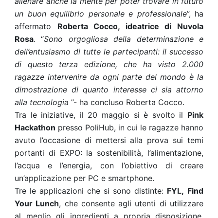
allenare anche la mente per poter trovare in futuro
un buon equilibrio personale e professionale
”, ha
affermato
Roberta Cocco, ideatrice di Nuvola
Rosa
. “
Sono orgogliosa della determinazione e
dell’entusiasmo di tutte le partecipanti: il successo
di questo terza edizione, che ha visto 2.000
ragazze intervenire da ogni parte del mondo è la
dimostrazione di quanto interesse ci sia attorno
alla tecnologia
”- ha concluso Roberta Cocco.
Tra le iniziative, il 20 maggio si è svolto il
Pink
Hackathon
presso PoliHub, in cui le ragazze hanno
avuto l’occasione di mettersi alla prova sui temi
portanti di EXPO: la sostenibilità, l’alimentazione,
l’acqua e l’energia, con l’obiettivo di creare
un’applicazione per PC e smartphone.
Tre le applicazioni che si sono distinte:
FYL,
Find
Your Lunch
, che consente agli utenti di utilizzare
al meglio gli ingredienti a propria disposizione,