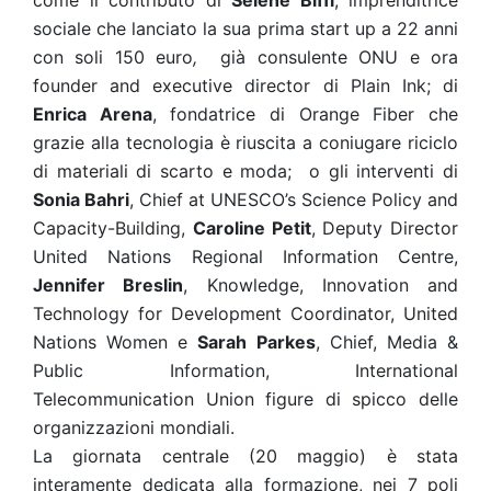
come il contributo di
Selene Biffi
, imprenditrice
sociale che lanciato la sua prima start up a 22 anni
con soli 150 euro
,
già consulente ONU e ora
founder and executive director di Plain Ink; di
Enrica Arena
, fondatrice di Orange Fiber che
grazie alla tecnologia è riuscita a coniugare riciclo
di materiali di scarto e moda; o gli interventi di
Sonia Bahri
, Chief at UNESCO’s Science Policy and
Capacity-Building,
Caroline Petit
, Deputy Director
United Nations Regional Information Centre,
Jennifer Breslin
, Knowledge, Innovation and
Technology for Development Coordinator, United
Nations Women e
Sarah Parkes
, Chief, Media &
Public Information, International
Telecommunication Union figure di spicco delle
organizzazioni mondiali.
La giornata centrale (20 maggio) è stata
interamente dedicata alla formazione, nei 7 poli