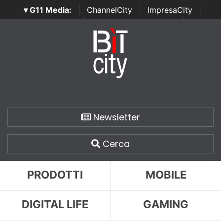
▾ G11 Media:
|
ChannelCity
|
ImpresaCity
|
SecurityOpenLab
|
Italian Channel Awards
|
Italian
Project Awards
|
Italian Security Awards
|
...
Newsletter
Cerca
PRODOTTI
MOBILE
DIGITAL LIFE
GAMING