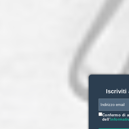
Iscriviti
Confermo di a
dell'
informati