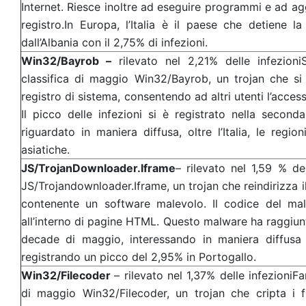
Internet. Riesce inoltre ad eseguire programmi e ad ag
registro.In Europa, l’Italia è il paese che detiene l
dall’Albania con il 2,75% di infezioni.
Win32/Bayrob –
rilevato nel 2,21% delle infezioni
classifica di maggio Win32/Bayrob, un trojan che si
registro di sistema, consentendo ad altri utenti l’acces
Il picco delle infezioni si è registrato nella seco
riguardato in maniera diffusa, oltre l’Italia, le reg
asiatiche.
JS/TrojanDownloader.lframe
– rilevato nel 1,59 % de
JS/Trojandownloader.Iframe, un trojan che reindirizza 
contenente un software malevolo. Il codice del malw
all’interno di pagine HTML. Questo malware ha raggiunto
decade di maggio, interessando in maniera diffusa
registrando un picco del 2,95% in Portogallo.
Win32/Filecoder
– rilevato nel 1,37% delle infezioniFa
di maggio Win32/Filecoder, un trojan che cripta i fil