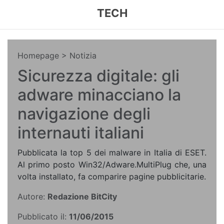
TECH
Homepage
> Notizia
Sicurezza digitale: gli
adware minacciano la
navigazione degli
internauti italiani
Pubblicata la top 5 dei malware in Italia di ESET.
Al primo posto Win32/Adware.MultiPlug che, una
volta installato, fa comparire pagine pubblicitarie.
Autore:
Redazione BitCity
Pubblicato il:
11/06/2015