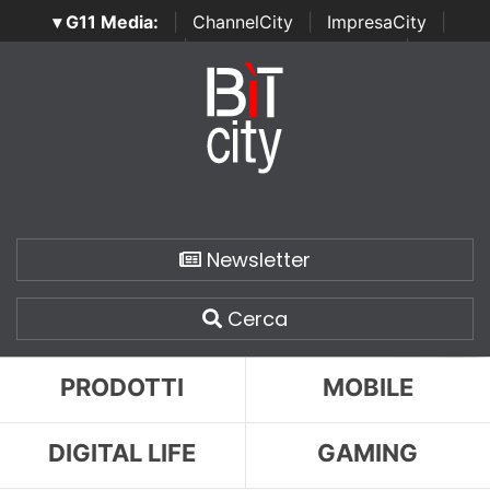
▾ G11 Media:
|
ChannelCity
|
ImpresaCity
|
SecurityOpenLab
|
Italian Channel Awards
|
Italian
Project Awards
|
Italian Security Awards
|
...
Newsletter
Cerca
PRODOTTI
MOBILE
DIGITAL LIFE
GAMING