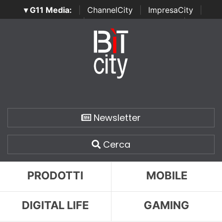
▾ G11 Media:
|
ChannelCity
|
ImpresaCity
|
SecurityOpenLab
|
Italian Channel Awards
|
Italian
Project Awards
|
Italian Security Awards
|
...
Newsletter
Cerca
PRODOTTI
MOBILE
DIGITAL LIFE
GAMING