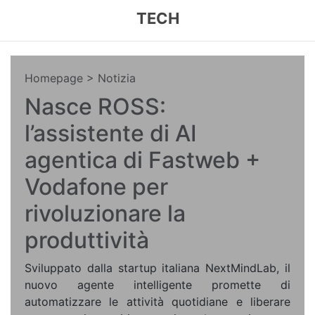
TECH
Homepage
> Notizia
Nasce ROSS:
l’assistente di AI
agentica di Fastweb +
Vodafone per
rivoluzionare la
produttività
Sviluppato dalla startup italiana NextMindLab, il
nuovo agente intelligente promette di
automatizzare le attività quotidiane e liberare