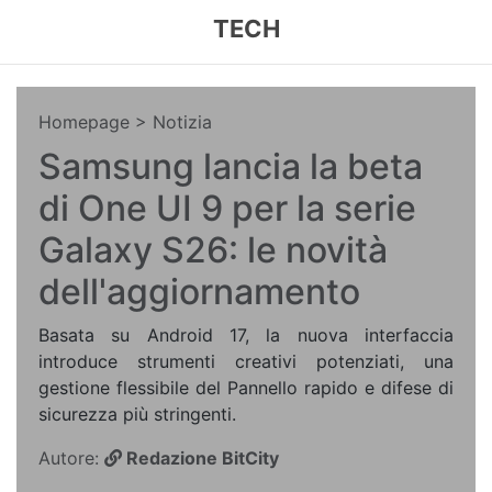
TECH
Homepage
> Notizia
Samsung lancia la beta
di One UI 9 per la serie
Galaxy S26: le novità
dell'aggiornamento
Basata su Android 17, la nuova interfaccia
introduce strumenti creativi potenziati, una
gestione flessibile del Pannello rapido e difese di
sicurezza più stringenti.
Autore:
Redazione BitCity