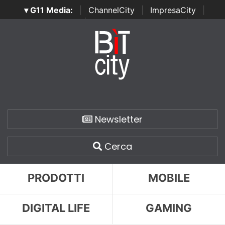
▾ G11 Media:
|
ChannelCity
|
ImpresaCity
|
SecurityOpenLab
|
Italian Channel Awards
|
Italian
Project Awards
|
Italian Security Awards
|
...
Newsletter
Cerca
PRODOTTI
MOBILE
DIGITAL LIFE
GAMING