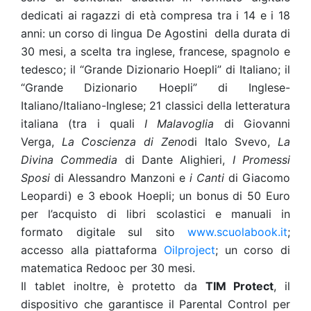
dedicati ai ragazzi di età compresa tra i 14 e i 18
anni: un corso di lingua De Agostini della durata di
30 mesi, a scelta tra inglese, francese, spagnolo e
tedesco; il “Grande Dizionario Hoepli” di Italiano; il
“Grande Dizionario Hoepli” di Inglese-
Italiano/Italiano-Inglese; 21 classici della letteratura
italiana (tra i quali
I Malavoglia
di Giovanni
Verga,
La Coscienza di Zeno
di Italo Svevo,
La
Divina Commedia
di Dante Alighieri,
I Promessi
Sposi
di Alessandro Manzoni e
i Canti
di Giacomo
Leopardi) e 3 ebook Hoepli; un bonus di 50 Euro
per l’acquisto di libri scolastici e manuali in
formato digitale sul sito
www.scuolabook.it
;
accesso alla piattaforma
Oilproject
; un corso di
matematica Redooc per 30 mesi.
Il tablet inoltre, è protetto da
TIM Protect
, il
dispositivo che garantisce il Parental Control per