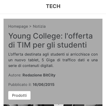
TECH
Homepage
> Notizia
Young College: l'offerta
di TIM per gli studenti
L’offerta destinata agli studenti si arricchisce con
un nuovo tablet, 5 Giga di traffico dati e una
serie di contenuti digitali.
Autore:
Redazione BitCity
Pubblicato il:
16/06/2015
Prodotti