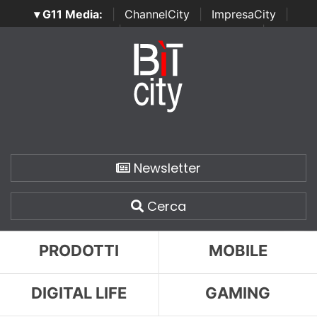
▾ G11 Media:
|
ChannelCity
|
ImpresaCity
|
SecurityOpenLab
|
Italian Channel Awards
|
Italian
Project Awards
|
Italian Security Awards
|
...
Newsletter
Cerca
PRODOTTI
MOBILE
DIGITAL LIFE
GAMING