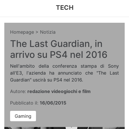
TECH
Homepage
> Notizia
The Last Guardian, in
arrivo su PS4 nel 2016
Nell'ambito della conferenza stampa di Sony
all'E3, l'azienda ha annunciato che "The Last
Guardian" uscirà su PS4 nel 2016.
Autore:
redazione videogiochi e film
Pubblicato il:
16/06/2015
Gaming