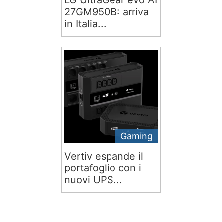
LG UltraGear evo AI
27GM950B: arriva
in Italia...
Gaming
Vertiv espande il
portafoglio con i
nuovi UPS...