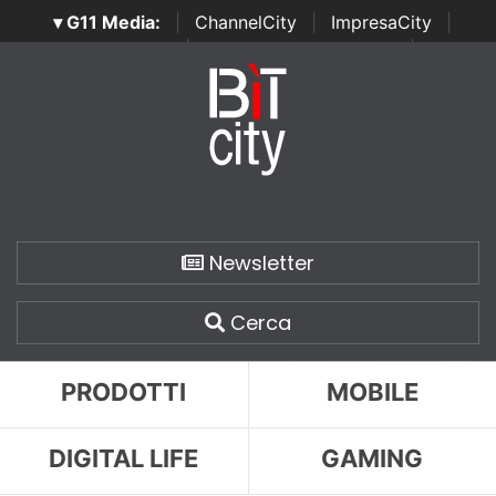
▾ G11 Media:
|
ChannelCity
|
ImpresaCity
|
SecurityOpenLab
|
Italian Channel Awards
|
Italian
Project Awards
|
Italian Security Awards
|
...
Newsletter
Cerca
PRODOTTI
MOBILE
DIGITAL LIFE
GAMING