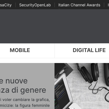
saCity
|
SecurityOpenLab
|
Italian Channel Awards
|
Awards
|
...
MOBILE
DIGITAL LIFE
le nuove
nza di genere
voler cambiare la grafica,
icizie: la figura femminile