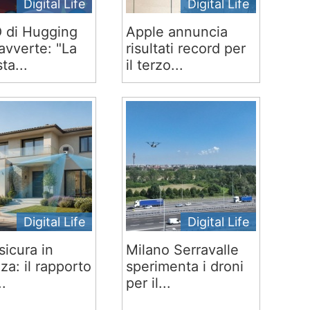
Digital Life
Digital Life
O di Hugging
Apple annuncia
avverte: "La
risultati record per
ta...
il terzo...
Digital Life
Digital Life
sicura in
Milano Serravalle
za: il rapporto
sperimenta i droni
..
per il...