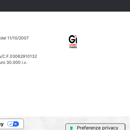
7 del 11/10/2007
VA/C.F.03062910132
ro 30.000 i.v.
Iscriviti alla newsletter
Confermo di aver preso visione
dell'
informativa sulla privacy
Iscriviti
cy