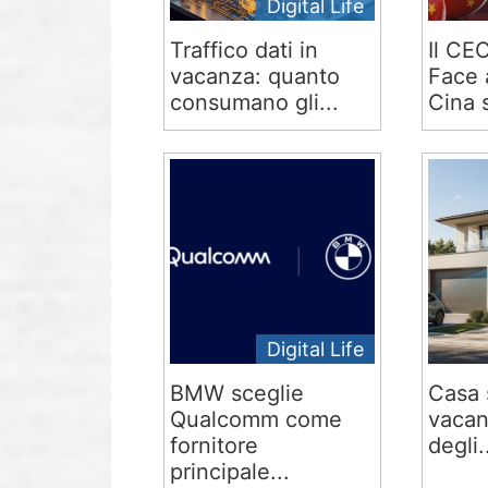
Digital Life
Traffico dati in
Il CE
vacanza: quanto
Face 
consumano gli...
Cina s
Digital Life
BMW sceglie
Casa 
Qualcomm come
vacan
fornitore
degli.
principale...