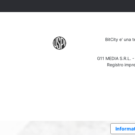
BitCity e' una 
G11 MEDIA S.R.L. 
Registro impr
Informat