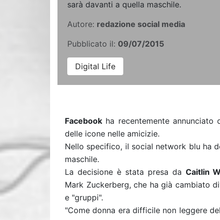
sarà davanti a quella maschile.
Autore:
redazione social media
Pubblicato il:
09/07/2015
Digital Life
Facebook
ha recentemente annunciato 
delle icone nelle amicizie.
Nello specifico, il social network blu ha 
maschile.
La decisione è stata presa da
Caitlin 
Mark Zuckerberg, che ha già cambiato div
e "gruppi".
"Come donna era difficile non leggere del