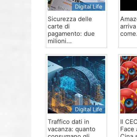
Digital Life
Sicurezza delle
Amaz
carte di
arriva
pagamento: due
come.
milioni...
Digital Life
Traffico dati in
Il CE
vacanza: quanto
Face 
consumano gli...
Cina s