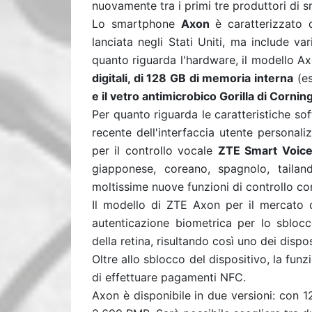
nuovamente tra i primi tre produttori di s
Lo smartphone
Axon
è caratterizzato 
lanciata negli Stati Uniti, ma include var
quanto riguarda l'hardware, il modello A
digitali, di 128 GB di memoria interna
(es
e il vetro antimicrobico Gorilla di Corning
Per quanto riguarda le caratteristiche sof
recente dell'interfaccia utente personali
per il controllo vocale
ZTE Smart Voice
giapponese, coreano, spagnolo, taila
moltissime nuove funzioni di controllo com
Il modello di ZTE Axon per il mercato ci
autenticazione biometrica per lo sblocc
della retina, risultando così uno dei dispos
Oltre allo sblocco del dispositivo, la funz
di effettuare pagamenti NFC.
Axon è disponibile in due versioni: con 