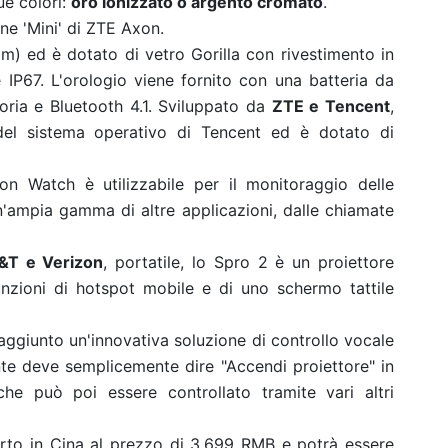
ue colori:
oro ionizzato o argento cromato
.
ne 'Mini' di ZTE Axon.
m) ed è dotato di vetro Gorilla con rivestimento in
e IP67. L'orologio viene fornito con una batteria da
ia e Bluetooth 4.1. Sviluppato da
ZTE e Tencent
,
 del sistema operativo di Tencent ed è dotato di
on Watch è utilizzabile per il monitoraggio delle
un'ampia gamma di altre applicazioni, dalle chiamate
&T e Verizon
, portatile, lo Spro 2 è un proiettore
unzioni di hotspot mobile e di uno schermo tattile
 aggiunto un'innovativa soluzione di controllo vocale
nte deve semplicemente dire "Accendi proiettore" in
che può poi essere controllato tramite vari altri
fferto in Cina al prezzo di 3.699 RMB e potrà essere