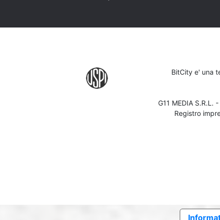
BitCity e' una 
G11 MEDIA S.R.L. 
Registro impr
Informat