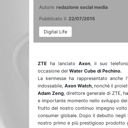
Autore:
redazione social media
Pubblicato il:
22/07/2015
Digital Life
ZTE
ha lanciato
Axon
, il suo telefon
occasione del
Water Cube di Pechino.
La kermesse ha rappresentato anche l'
indossabile,
Axon Watch,
nonchè
il proie
Adam Zeng
, direttore generale di ZTE, 
e importante momento nello sviluppo dei pr
frutto del nostro continuo impegno volto
consumer globale. Dopo il debutto negli S
nostro primo e più prestigioso prodotto 