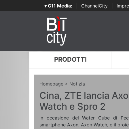
▾ G11 Media:
|
ChannelCity
|
Impre
PRODOTTI
Homepage
> Notizia
Cina, ZTE lancia Ax
Watch e Spro 2
In occasione del Water Cube di Pech
smartphone Axon, Axon Watch, e il proiet