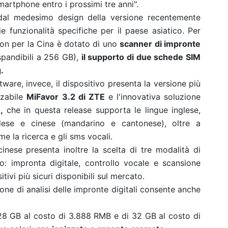
martphone entro i prossimi tre anni".
dal medesimo design della versione recentemente
ie funzionalità specifiche per il paese asiatico. Per
xon per la Cina è dotato di uno
scanner di impronte
pandibili a 256 GB),
il supporto di due schede SIM
.
tware, invece, il dispositivo presenta la versione più
zzabile
MiFavor 3.2 di ZTE
e l'innovativa soluzione
,
che in questa release supporta le lingue inglese,
ndese e cinese (mandarino e cantonese), oltre a
e la ricerca e gli sms vocali.
nese presenta inoltre la scelta di tre modalità di
o: impronta digitale, controllo vocale e scansione
itivi più sicuri disponibili sul mercato.
ione di analisi delle impronte digitali consente anche
128 GB al costo di 3.888 RMB e di 32 GB al costo di