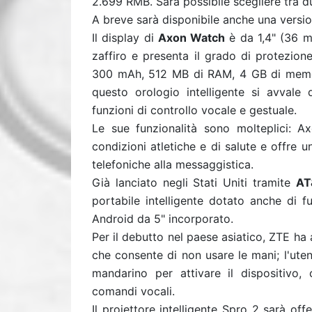
2.699 RMB. Sarà possibile scegliere tra d
A breve sarà disponibile anche una versio
Il display di
Axon Watch
è da 1,4" (36 m
zaffiro e presenta il grado di protezion
300 mAh, 512 MB di RAM, 4 GB di memor
questo orologio intelligente si avvale
funzioni di controllo vocale e gestuale.
Le sue funzionalità sono molteplici: Ax
condizioni atletiche e di salute e offre 
telefoniche alla messaggistica.
Già lanciato negli Stati Uniti tramite
AT
portabile intelligente dotato anche di f
Android da 5" incorporato.
Per il debutto nel paese asiatico, ZTE ha
che consente di non usare le mani; l'ute
mandarino per attivare il dispositivo, 
comandi vocali.
Il proiettore intelligente Spro 2 sarà o