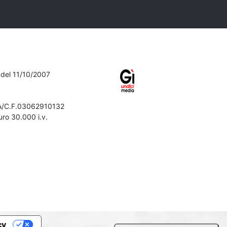
7 del 11/10/2007
VA/C.F.03062910132
ro 30.000 i.v.
Iscriviti alla newsletter
Confermo di aver preso visione
dell'
informativa sulla privacy
Iscriviti
cy