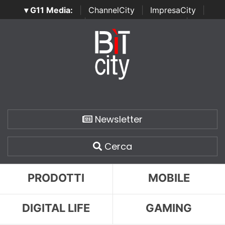
▾ G11 Media:
|
ChannelCity
|
ImpresaCity
|
SecurityOpenLab
|
Italian Channel Awards
|
Italian
Project Awards
|
Italian Security Awards
|
...
Newsletter
Cerca
PRODOTTI
MOBILE
DIGITAL LIFE
GAMING