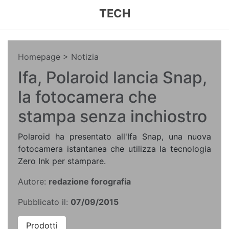
TECH
Homepage
> Notizia
Ifa, Polaroid lancia Snap,
la fotocamera che
stampa senza inchiostro
Polaroid ha presentato all'Ifa Snap, una nuova
fotocamera istantanea che utilizza la tecnologia
Zero Ink per stampare.
Autore:
redazione forografia
Pubblicato il:
07/09/2015
Prodotti