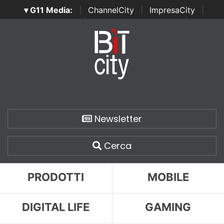
▾ G11 Media:
|
ChannelCity
|
ImpresaCity
|
SecurityOpenLab
|
Italian Channel Awards
|
Italian
Project Awards
|
Italian Security Awards
|
...
Newsletter
Cerca
PRODOTTI
MOBILE
DIGITAL LIFE
GAMING