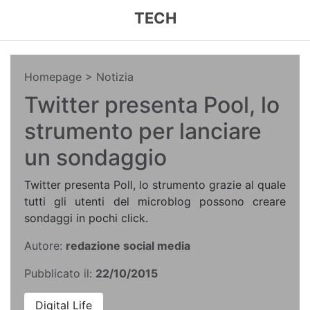
TECH
Homepage
> Notizia
Twitter presenta Pool, lo
strumento per lanciare
un sondaggio
Twitter presenta Poll, lo strumento grazie al quale
tutti gli utenti del microblog possono creare
sondaggi in pochi click.
Autore:
redazione social media
Pubblicato il:
22/10/2015
Digital Life