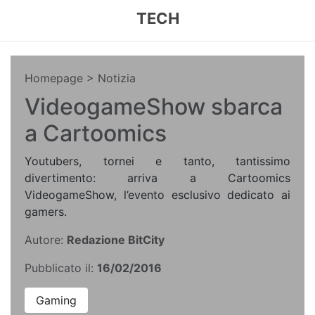
TECH
Homepage
> Notizia
VideogameShow sbarca
a Cartoomics
Youtubers, tornei e tanto, tantissimo
divertimento: arriva a Cartoomics
VideogameShow, l’evento esclusivo dedicato ai
gamers.
Autore:
Redazione BitCity
Pubblicato il:
16/02/2016
Gaming