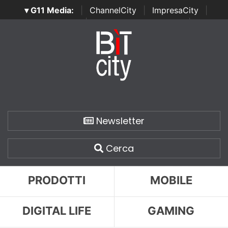
▾ G11 Media:
|
ChannelCity
|
ImpresaCity
|
SecurityOpenLab
|
Italian Channel Awards
|
Italian
Project Awards
|
Italian Security Awards
|
...
Newsletter
Cerca
PRODOTTI
MOBILE
DIGITAL LIFE
GAMING