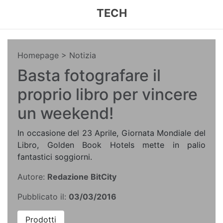
TECH
Homepage
> Notizia
Basta fotografare il
proprio libro per vincere
un weekend!
In occasione del 23 Aprile, Giornata Mondiale del
Libro, Golden Book Hotels mette in palio
fantastici soggiorni.
Autore:
Redazione BitCity
Pubblicato il:
03/03/2016
Prodotti