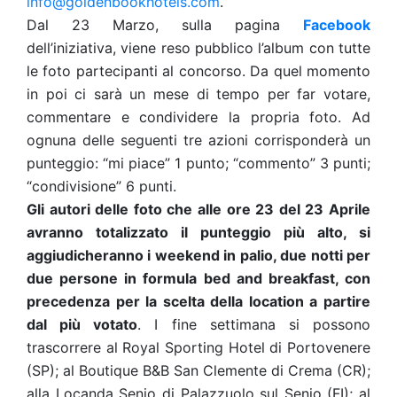
info@goldenbookhotels.com
.
Dal 23 Marzo, sulla pagina
Facebook
dell’iniziativa, viene reso pubblico l’album con tutte
le foto partecipanti al concorso. Da quel momento
in poi ci sarà un mese di tempo per far votare,
commentare e condividere la propria foto. Ad
ognuna delle seguenti tre azioni corrisponderà un
punteggio: “mi piace” 1 punto; “commento” 3 punti;
“condivisione” 6 punti.
Gli autori delle foto che alle ore 23 del 23 Aprile
avranno totalizzato il punteggio più alto, si
aggiudicheranno i weekend in palio, due notti per
due persone in formula bed and breakfast, con
precedenza per la scelta della location a partire
dal più votato
. I fine settimana si possono
trascorrere al Royal Sporting Hotel di Portovenere
(SP); al Boutique B&B San Clemente di Crema (CR);
alla Locanda Senio di Palazzuolo sul Senio (FI); al