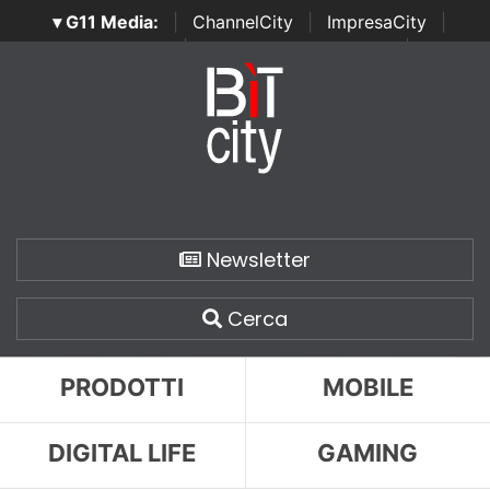
▾ G11 Media:
|
ChannelCity
|
ImpresaCity
|
SecurityOpenLab
|
Italian Channel Awards
|
Italian
Project Awards
|
Italian Security Awards
|
...
Newsletter
Cerca
PRODOTTI
MOBILE
DIGITAL LIFE
GAMING