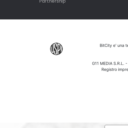
Partnership
BitCity e' una 
G11 MEDIA S.R.L. 
Registro impr