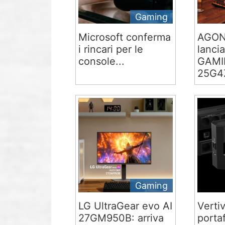
Gaming
Microsoft conferma
AGON
i rincari per le
lancia
console...
GAMI
25G4Z
Gaming
LG UltraGear evo AI
Verti
27GM950B: arriva
portaf