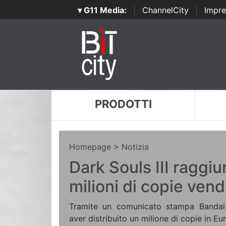
▾ G11 Media:
|
ChannelCity
|
Impre
PRODOTTI
Homepage
> Notizia
Dark Souls III raggiu
milioni di copie ven
Tramite un comunicato stampa Bandai
aver distribuito un milione di copie in Eu