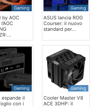
Gaming
Gaming
 by AOC
ASUS lancia ROG
 l’AOC
Courser: il nuovo
NG
standard per...
R:...
Gaming
Gaming
v espande il
Cooler Master V8
oglio con i
ACE 3DHP: il