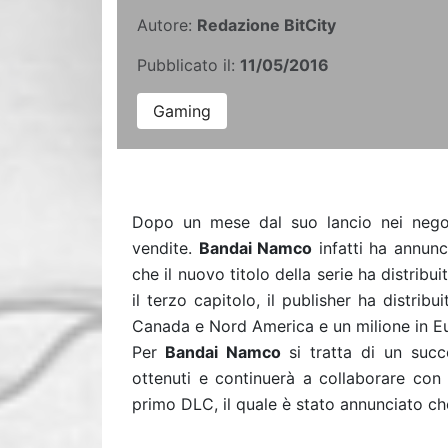
Autore:
Redazione BitCity
Pubblicato il:
11/05/2016
Gaming
Dopo un mese dal suo lancio nei neg
vendite.
Bandai Namco
infatti ha annun
che il nuovo titolo della serie ha distrib
il terzo capitolo, il publisher ha distrib
Canada e Nord America e un milione in E
Per
Bandai Namco
si tratta di un succe
ottenuti e continuerà a collaborare co
primo DLC, il quale è stato annunciato ch