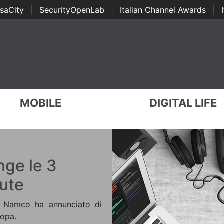
saCity
|
SecurityOpenLab
|
Italian Channel Awards
|
Awards
|
...
MOBILE
DIGITAL LIFE
nge le 3
dute
 Namco ha annunciato di
ropa.