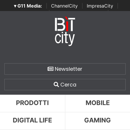
▾ G11 Media:
|
ChannelCity
|
ImpresaCity
|
SecurityOpenLab
|
Italian Channel Awards
|
Italian
Project Awards
|
Italian Security Awards
|
...
Newsletter
Cerca
PRODOTTI
MOBILE
DIGITAL LIFE
GAMING