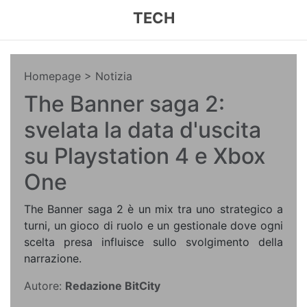
TECH
Homepage
> Notizia
The Banner saga 2:
svelata la data d'uscita
su Playstation 4 e Xbox
One
The Banner saga 2 è un mix tra uno strategico a
turni, un gioco di ruolo e un gestionale dove ogni
scelta presa influisce sullo svolgimento della
narrazione.
Autore:
Redazione BitCity