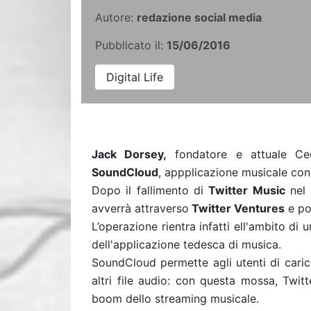
Autore:
redazione social media
Pubblicato il:
15/06/2016
Digital Life
Jack Dorsey,
fondatore e attuale C
SoundCloud
, appplicazione musicale con
Dopo il fallimento di
Twitter Music
nel 
avverrà attraverso
Twitter Ventures
e pot
L’operazione rientra infatti ell'ambito di 
dell'applicazione tedesca di musica.
SoundCloud permette agli utenti di caric
altri file audio: con questa mossa, Twit
boom dello streaming musicale.