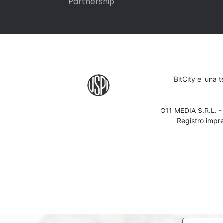
Partnership
BitCity e' una 
G11 MEDIA S.R.L. 
Registro impr