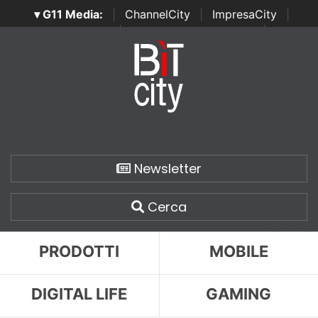
▾ G11 Media:
|
ChannelCity
|
ImpresaCity
|
SecurityOpenLab
|
Italian Channel Awards
|
Italian
Project Awards
|
Italian Security Awards
|
...
Newsletter
Cerca
PRODOTTI
MOBILE
DIGITAL LIFE
GAMING