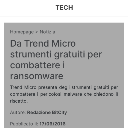
TECH
Homepage
> Notizia
Da Trend Micro
strumenti gratuiti per
combattere i
ransomware
Trend Micro presenta degli strumenti gratuiti per
combattere i pericolosi malware che chiedono il
riscatto.
Autore:
Redazione BitCity
Pubblicato il:
17/06/2016