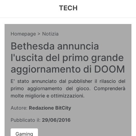
TECH
Homepage
> Notizia
Bethesda annuncia
l'uscita del primo grande
aggiornamento di DOOM
E' stato annunciato dal pubblisher il rilascio del
primo aggiornamento del gioco. Comprenderà
molte migliorie e ottimizzazioni.
Autore:
Redazione BitCity
Pubblicato il:
29/06/2016
Gaming