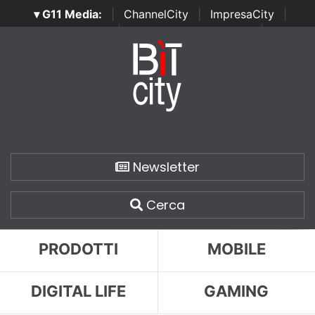
▾ G11 Media:
|
ChannelCity
|
ImpresaCity
|
SecurityOpenLab
|
Italian Channel Awards
|
Italian
Project Awards
|
Italian Security Awards
|
...
Newsletter
Cerca
PRODOTTI
MOBILE
DIGITAL LIFE
GAMING