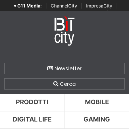
▾ G11 Media:
|
ChannelCity
|
ImpresaCity
|
SecurityOpenLab
|
Italian Channel Awards
|
Italian
Project Awards
|
Italian Security Awards
|
...
Newsletter
Cerca
PRODOTTI
MOBILE
DIGITAL LIFE
GAMING