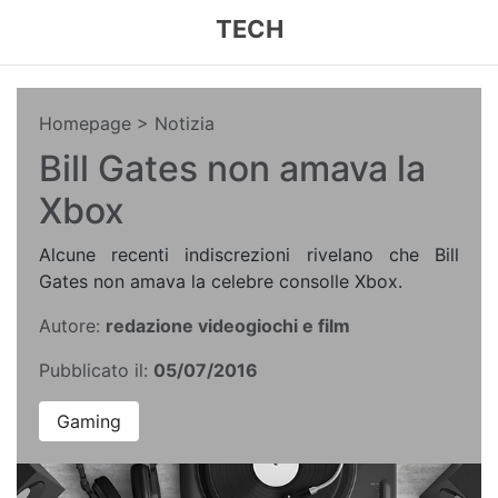
TECH
Homepage
> Notizia
Bill Gates non amava la
Xbox
Alcune recenti indiscrezioni rivelano che Bill
Gates non amava la celebre consolle Xbox.
Autore:
redazione videogiochi e film
Pubblicato il:
05/07/2016
Gaming