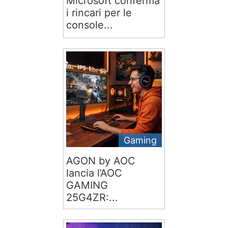
Microsoft conferma
i rincari per le
console...
Gaming
AGON by AOC
lancia l’AOC
GAMING
25G4ZR:...