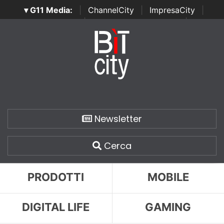
▾ G11 Media:
|
ChannelCity
|
ImpresaCity
|
SecurityOpenLab
|
Italian Channel Awards
|
Italian
Project Awards
|
Italian Security Awards
|
...
Newsletter
Cerca
PRODOTTI
MOBILE
DIGITAL LIFE
GAMING