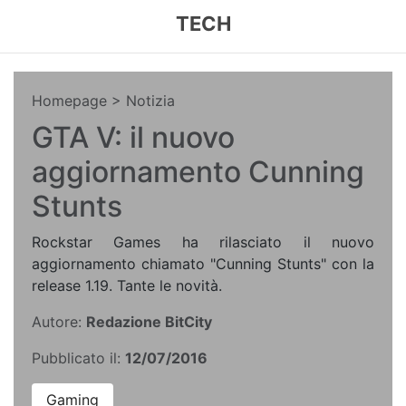
TECH
Homepage
> Notizia
GTA V: il nuovo
aggiornamento Cunning
Stunts
Rockstar Games ha rilasciato il nuovo
aggiornamento chiamato "Cunning Stunts" con la
release 1.19. Tante le novità.
Autore:
Redazione BitCity
Pubblicato il:
12/07/2016
Gaming