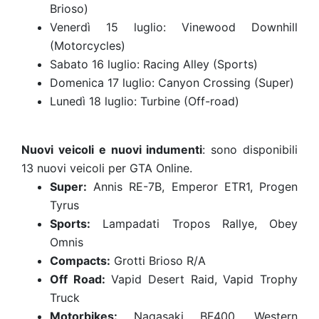
Brioso)
Venerdì 15 luglio: Vinewood Downhill
(Motorcycles)
Sabato 16 luglio: Racing Alley (Sports)
Domenica 17 luglio: Canyon Crossing (Super)
Lunedì 18 luglio: Turbine (Off-road)
Nuovi veicoli e nuovi indumenti
: sono disponibili
13 nuovi veicoli per GTA Online.
Super:
Annis RE-7B, Emperor ETR1, Progen
Tyrus
Sports:
Lampadati Tropos Rallye, Obey
Omnis
Compacts:
Grotti Brioso R/A
Off Road:
Vapid Desert Raid, Vapid Trophy
Truck
Motorbikes:
Nagasaki BF400, Western