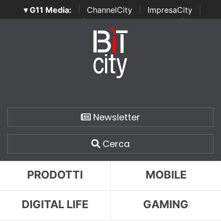
▾ G11 Media:
|
ChannelCity
|
ImpresaCity
|
SecurityOpenLab
|
Italian Channel Awards
|
Italian
Project Awards
|
Italian Security Awards
|
...
Newsletter
Cerca
PRODOTTI
MOBILE
DIGITAL LIFE
GAMING