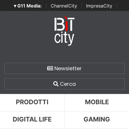
▾ G11 Media:
|
ChannelCity
|
ImpresaCity
|
SecurityOpenLab
|
Italian Channel Awards
|
Italian
Project Awards
|
Italian Security Awards
|
...
Newsletter
Cerca
PRODOTTI
MOBILE
DIGITAL LIFE
GAMING