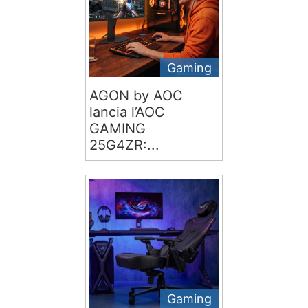
Gaming
AGON by AOC
lancia l’AOC
GAMING
25G4ZR:...
Gaming