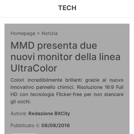
TECH
Homepage
> Notizia
MMD presenta due
nuovi monitor della linea
UltraColor
Colori incredibilmente brillanti grazie al nuovo
innovativo pannello chimici. Risoluzione 16:9 Full
HD con tecnologia Flicker-free per non stancare
gli occhi.
Autore:
Redazione BitCity
Pubblicato il:
08/08/2016