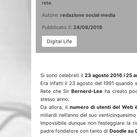
rete.
Autore:
redazione social media
Pubblicato il:
24/08/2016
Digital Life
Si sono celebrati il
23 agosto 2016 i 25 
Era infatti il 23 agosto del 1991 quando s
Rete che Sir
Bernerd-Lee
ha creato poco
stesso anno.
Da allora, il
numero di utenti del Web 
miliardi nell’anno del suo venticinquesimo
Impossibile dunque non festeggiare la ri
padre fondatore con tanto di
Doodle su 