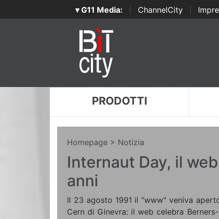
▾ G11 Media:
|
ChannelCity
|
Impre
PRODOTTI
Homepage
> Notizia
Internaut Day, il we
anni
Il 23 agosto 1991 il "www" veniva aperto a
Cern di Ginevra: il web celebra Berners-Le